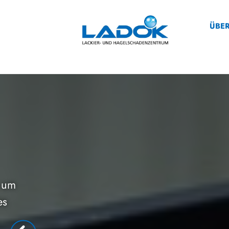
Zum Inhalt springen
ÜBER
HAGELSCHADE
Hagelschaden? Wir helfen!
Sie haben einen Hagelschaden an Ih
zertifizierter Experte steht Ihnen mit 