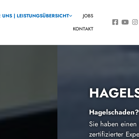
 UNS | LEISTUNGSÜBERSICHT
JOBS
KONTAKT
N
rem KFZ erlitten? Ihr DEKRA-
Rat und Tat zur Seite.