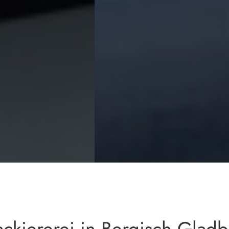
RFAHREN
ackiererei in Bergisch Glad