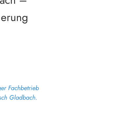
kierung
ger Fachbetrieb
isch Gladbach.