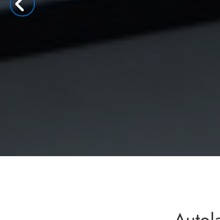
MEHR E
Autol