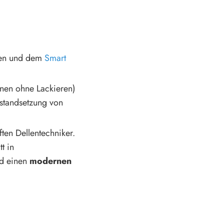
ten und dem
Smart
nen ohne Lackieren)
nstandsetzung von
ten Dellentechniker.
t in
nd einen
modernen