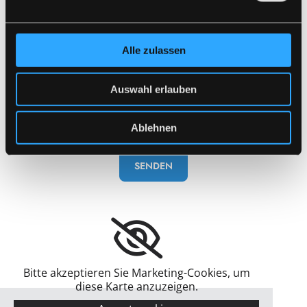
Ich habe die Datenschutzerklärung zur Kenntnis
genommen. Ich stimme einer elektronischen
Alle zulassen
Speicherung und Verarbeitung meiner eingegebenen
Daten zur Beantwortung meiner Anfrage zu. *
Auswahl erlauben
Ablehnen
Bitte akzeptieren Sie Marketing-Cookies, um
diese Karte anzuzeigen.