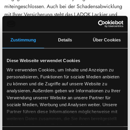
miteingeschlossen. Auch bei der Schadensabwicklung
mit Ihrer Versicherung steht das LADOK Lackier und
Hagelschadenzentrum Ihnen zur Seite. Für die
Reparaturarbeiten verfügt das Unternehmen über eine
eigene Lackiererei und moderne Werkzeuge, mit
Zustimmung
Details
Über Cookies
denen die Schäden schnell und mit einem Höchstmaß
an Qualität behoben werden.
Diese Webseite verwendet Cookies
Wir verwenden Cookies, um Inhalte und Anzeigen zu
Weitere Serviceleistungen: Autolackierung & Co.
personalisieren, Funktionen für soziale Medien anbieten
Neben den Reparaturarbeiten von Hagelschäden oder
zu können und die Zugriffe auf unsere Website zu
analysieren. Außerdem geben wir Informationen zu Ihrer
kleinen Schönheitsfehlern zählt zu den Leistungen des
Verwendung unserer Website an unsere Partner für
Unternehmens auch die Autolackierung. In der
soziale Medien, Werbung und Analysen weiter. Unsere
hauseigenen Lackiererei werden alle Arbeiten rund um
Partner führen diese Informationen möglicherweise mit
den Bereich Lack erledigt. Hierbei kann es sich
weiteren Daten zusammen, die Sie ihnen bereitgestellt
beispielsweise um das Lackieren eines kompletten
haben oder die sie im Rahmen Ihrer Nutzung der Dienste